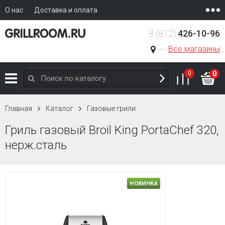
О нас
Доставка и оплата
8 (812)
426-10-96
Все магазины
0
0
Главная
Каталог
Газовые грили
Гриль газовый Broil King PortaChef 320,
нерж.сталь
НОВИНКА