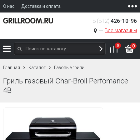
О нас
Доставка и оплата
8 (812)
426-10-96
Все магазины
0
0
Главная
Каталог
Газовые грили
Гриль газовый Char-Broil Perfomance
4B