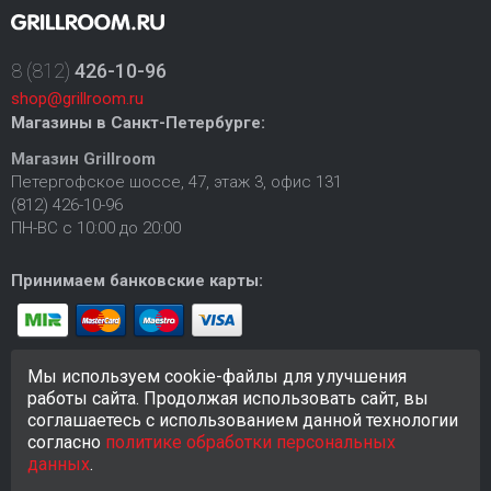
8 (812)
426-10-96
shop@grillroom.ru
Магазины в Санкт-Петербурге:
Магазин Grillroom
Петергофское шоссе, 47, этаж 3, офис 131
(812) 426-10-96
ПН-ВС с 10:00 до 20:00
Принимаем банковские карты:
Мы используем cookie-файлы для улучшения
работы сайта. Продолжая использовать сайт, вы
соглашаетесь с использованием данной технологии
согласно
политике обработки персональных
© 2018-2026 Сайт
https://grillroom.ru
создан исключительно в
информационных целях и любая информация на сайте не
данных
.
является публичной офертой.