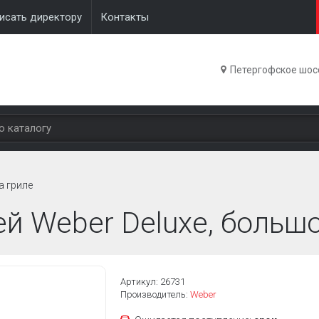
исать директору
Контакты
Петергофское шосс
а гриле
й Weber Deluxe, больш
Артикул: 26731
Производитель:
Weber