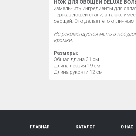
НОЖ ДЛЯ ОВОЩЕЙ DELUXE БО
измельчить ингредиенты для салат
нержавеющей стали, а также имее
овощей. Это делает его отличным
Не рекомендуется мыть в посудо
кромки.
Размеры:
Общая длина 31 см
Длина лезвия 19 см
Длина рукояти 12 см
ГЛАВНАЯ
КАТАЛОГ
О НАС