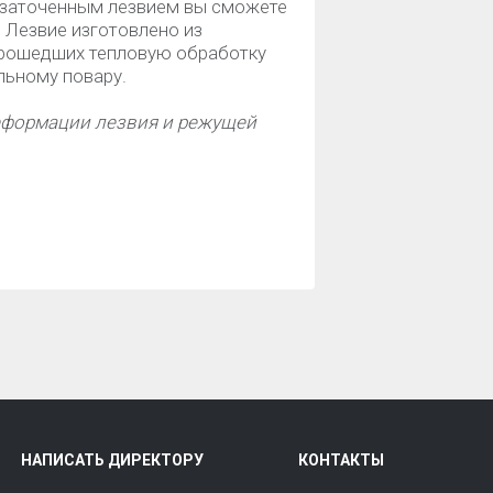
о заточенным лезвием вы сможете
. Лезвие изготовлено из
прошедших тепловую обработку
льному повару.
еформации лезвия и режущей
НАПИСАТЬ ДИРЕКТОРУ
КОНТАКТЫ