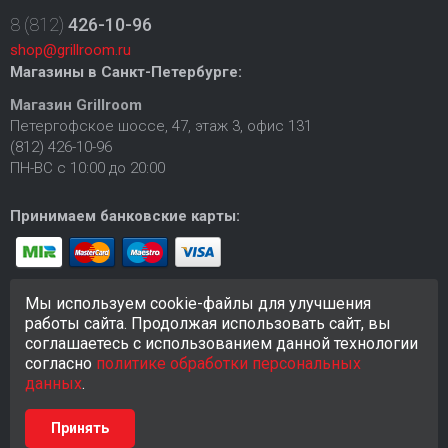
8 (812)
426-10-96
shop@grillroom.ru
Магазины в Санкт-Петербурге:
Магазин Grillroom
Петергофское шоссе, 47, этаж 3, офис 131
(812) 426-10-96
ПН-ВС с 10:00 до 20:00
Принимаем банковские карты:
Мы используем cookie-файлы для улучшения
работы сайта. Продолжая использовать сайт, вы
соглашаетесь с использованием данной технологии
согласно
политике обработки персональных
© 2018-2026 Сайт
https://grillroom.ru
создан исключительно в
информационных целях и любая информация на сайте не
данных
.
является публичной офертой.
Принять
Разработка сайта