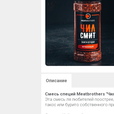
Описание
Смесь специй Meatbrothers "Чи
Эта смесь ля любителей поострее
такос или бурито собственного пр