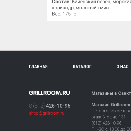
Состав:
Кайенский перец, морска
кориандр, молотый тмин.
Вес: 175 гр
ГЛАВНАЯ
КАТАЛОГ
О НАС
Магазины в Санкт
Магазин Grillroom
8 (812)
426-10-96
Петергофское шосс
shop@grillroom.ru
этаж 3, офис 131
(812) 426-10-96
ПН-ВС с 10:00 до 20