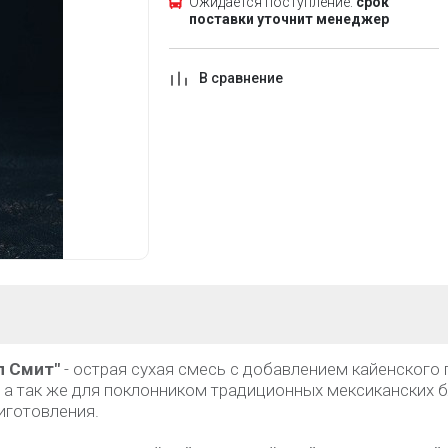
Ожидается поступление:
срок
поставки уточнит менеджер
В сравнение
л Смит"
- острая сухая смесь с добавлением кайенского
, а так же для поклонником традиционных мексиканских 
иготовления.