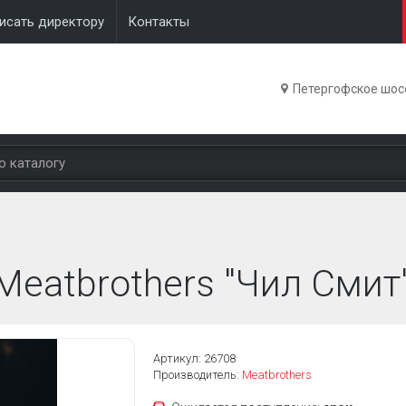
исать директору
Контакты
Петергофское шосс
eatbrothers "Чил Смит"
Артикул: 26708
Производитель:
Meatbrothers