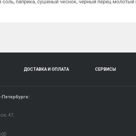
я соль, паприка, сушёный чеснок, чёрный перец молотый
ДОСТАВКА И ОПЛАТА
СЕРВИСЫ
-Петербурге:
е, 47,
:00