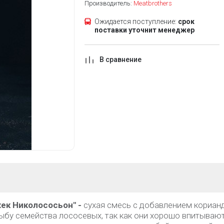
Производитель:
Meatbrothers
Ожидается поступление:
срок
поставки уточнит менеджер
В сравнение
ек Николососьон" -
сухая смесь с добавлением кориан
бу семейства лососевых, так как они хорошо впитывают 