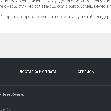
ы лосося эксперименты могут дорого обойтись семейно
те смесь, отлично сочетающуюся с рыбой, смешанную в 
й кориандр, орегано, сушёные томаты, сушёный сельдере
ДОСТАВКА И ОПЛАТА
СЕРВИСЫ
-Петербурге:
е, 47,