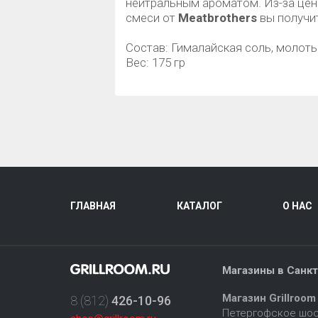
нейтральным ароматом. Из-за цен
смеси от
M
eat
brothers
вы получи
Состав: Гималайская соль, молоты
Вес: 175 гр
ГЛАВНАЯ
КАТАЛОГ
О НАС
Магазины в Санкт
Магазин Grillroom
8 (812)
426-10-96
Петергофское шосс