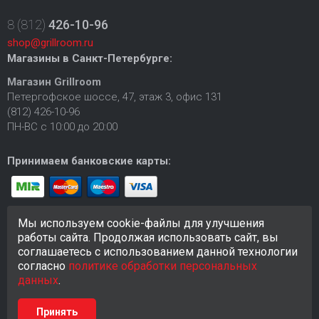
8 (812)
426-10-96
shop@grillroom.ru
Магазины в Санкт-Петербурге:
Магазин Grillroom
Петергофское шоссе, 47, этаж 3, офис 131
(812) 426-10-96
ПН-ВС с 10:00 до 20:00
Принимаем банковские карты:
Мы используем cookie-файлы для улучшения
работы сайта. Продолжая использовать сайт, вы
соглашаетесь с использованием данной технологии
согласно
политике обработки персональных
© 2018-2026 Сайт
https://grillroom.ru
создан исключительно в
информационных целях и любая информация на сайте не
данных
.
является публичной офертой.
Принять
Разработка сайта