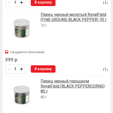
В корзину
Перец черный молотый RoyalField
(FINE GROUND BLACK PEPPER) 70 г
70 г
Ожидается пополнение
399 р.
В корзину
Перец черный горошком
RoyalField (BLACK PEPPERCORNS)
80 г
80 г