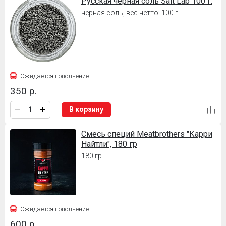
Русская черная соль Salt Lab 100 г.
черная соль, вес нетто: 100 г
Ожидается пополнение
350 р.
В корзину
Смесь специй Meatbrothers "Карри
Найтли", 180 гр
180 гр
Ожидается пополнение
600 р.